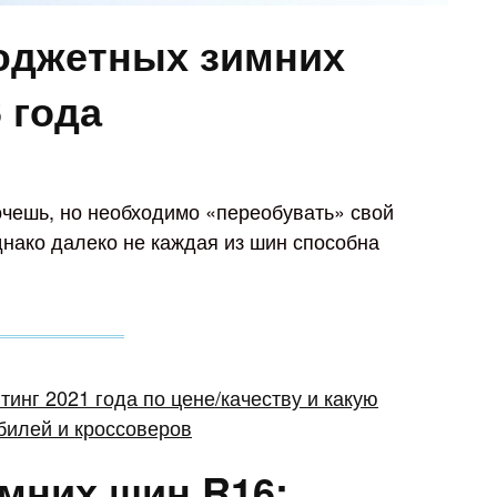
юджетных зимних
 года
очешь, но необходимо «переобувать» свой
нако далеко не каждая из шин способна
мних шин R16: