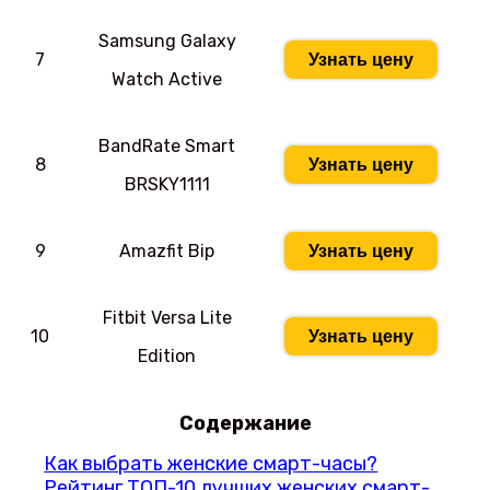
Samsung Galaxy
7
Узнать цену
Watch Active
BandRate Smart
8
Узнать цену
BRSKY1111
9
Amazfit Bip
Узнать цену
Fitbit Versa Lite
10
Узнать цену
Edition
Содержание
Как выбрать женские смарт-часы?
Рейтинг ТОП-10 лучших женских смарт-