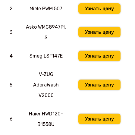
2
Miele PWM 507
Узнать цену
Asko WMC8947PI.
3
Узнать цену
S
4
Smeg LSF147E
Узнать цену
V-ZUG
5
AdoraWash
Узнать цену
V2000
Haier HWD120-
6
Узнать цену
B1558U