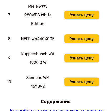
Miele WWV
7
980WPS White
Узнать цену
Edition
8
NEFF W6440X0OE
Узнать цену
Kuppersbusch WA
9
Узнать цену
1920.0 W
Siemens WM
10
Узнать цену
16Y892
Содержание
Как выбрать стиральную машину премиум-