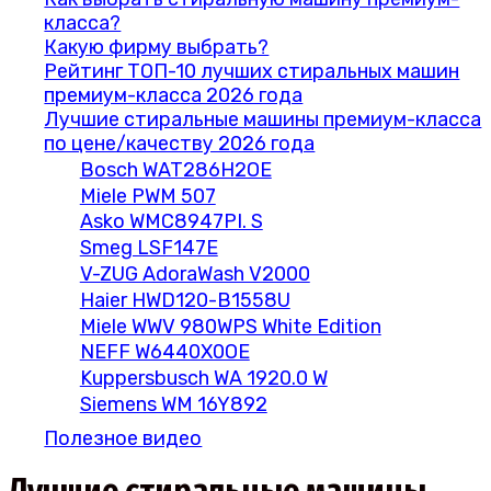
класса?
Какую фирму выбрать?
Рейтинг ТОП-10 лучших стиральных машин
премиум-класса 2026 года
Лучшие стиральные машины премиум-класса
по цене/качеству 2026 года
Bosch WAT286H2OE
Miele PWM 507
Asko WMC8947PI. S
Smeg LSF147E
V-ZUG AdoraWash V2000
Haier HWD120-B1558U
Miele WWV 980WPS White Edition
NEFF W6440X0OE
Kuppersbusch WA 1920.0 W
Siemens WM 16Y892
Полезное видео