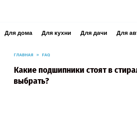
Перейти
к
содержанию
Для дома
Для кухни
Для дачи
Для ав
ГЛАВНАЯ
»
FAQ
Какие подшипники стоят в стира
выбрать?