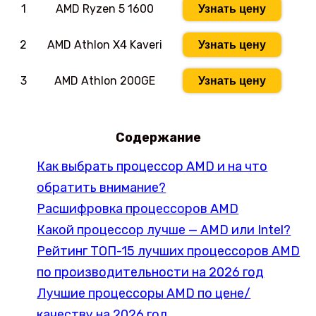
1
AMD Ryzen 5 1600
Узнать цену
2
AMD Athlon X4 Kaveri
Узнать цену
3
AMD Athlon 200GE
Узнать цену
Содержание
Как выбрать процессор AMD и на что
обратить внимание?
Расшифровка процессоров AMD
Какой процессор лучше — AMD или Intel?
Рейтинг ТОП-15 лучших процессоров AMD
по производительности на 2026 год
Лучшие процессоры AMD по цене/
качеству на 2026 год