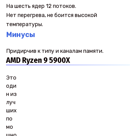
На шесть ядер 12 потоков.
Нет перегрева, не боится высокой
температуры.
Минусы
Придирчив к типу и каналам памяти.
AMD Ryzen 9 5900X
Это
оди
н из
луч
ших
по
мо
щно