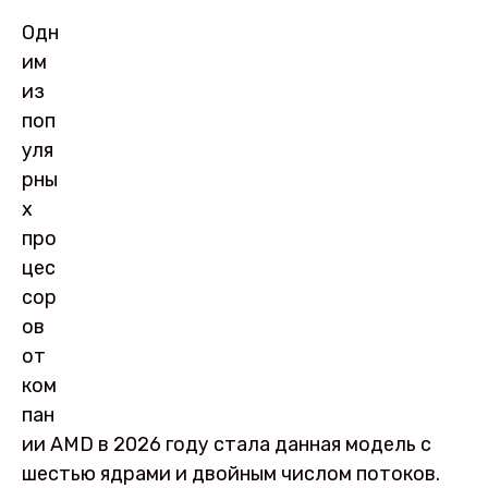
Одн
им
из
поп
уля
рны
х
про
цес
сор
ов
от
ком
пан
ии AMD в 2026 году стала данная модель с
шестью ядрами и двойным числом потоков.