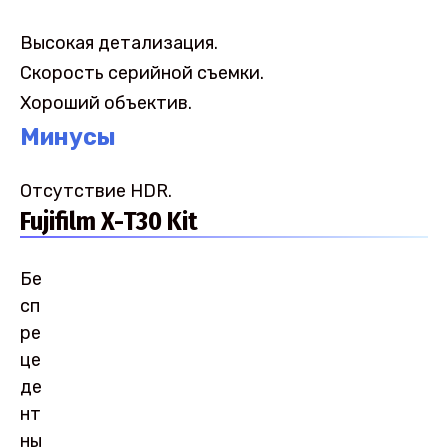
Высокая детализация.
Скорость серийной съемки.
Хороший объектив.
Минусы
Отсутствие HDR.
Fujifilm X-T30 Kit
Бе
сп
ре
це
де
нт
ны