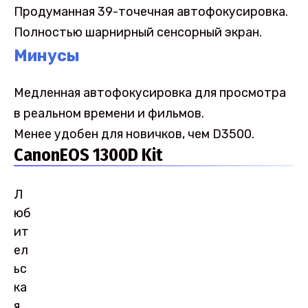
Продуманная 39-точечная автофокусировка.
Полностью шарнирный сенсорный экран.
Минусы
Медленная автофокусировка для просмотра
в реальном времени и фильмов.
Менее удобен для новичков, чем D3500.
CanonEOS 1300D Kit
Л
юб
ит
ел
ьс
ка
я