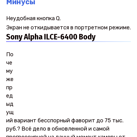
Минусы
Неудобная кнопка Q.
Экран не откидывается в портретном режиме.
Sony Alpha ILCE-6400 Body
По
че
му
же
пр
ед
ыд
ущ
ий вариант бесспорный фаворит до 75 тыс.
руб.? Всё дело в обновленной и самой
прогрессивной на данный момент камеры от