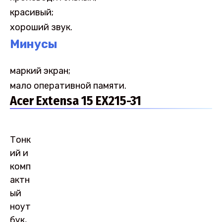
красивый;
хороший звук.
Минусы
маркий экран;
мало оперативной памяти.
Acer Extensa 15 EX215-31
Тонк
ий и
комп
актн
ый
ноут
бук,