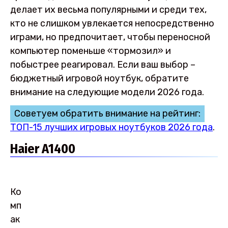
делает их весьма популярными и среди тех,
кто не слишком увлекается непосредственно
играми, но предпочитает, чтобы переносной
компьютер поменьше «тормозил» и
побыстрее реагировал. Если ваш выбор –
бюджетный игровой ноутбук, обратите
внимание на следующие модели 2026 года.
Советуем обратить внимание на рейтинг:
ТОП-15 лучших игровых ноутбуков 2026 года
.
Haier A1400
Ко
мп
ак