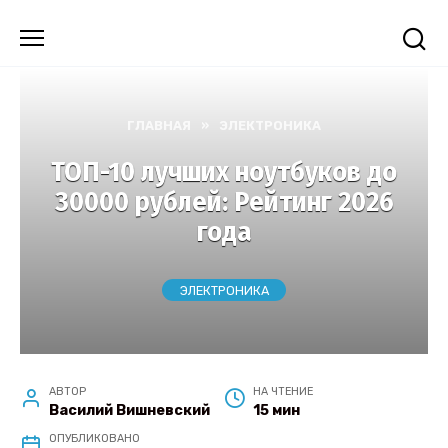
Перейти
к
содержанию
ГЛАВНАЯ
»
ЭЛЕКТРОНИКА
ТОП-10 лучших ноутбуков до
30000 рублей: Рейтинг 2026
года
ЭЛЕКТРОНИКА
АВТОР
НА ЧТЕНИЕ
Василий Вишневский
15 мин
ОПУБЛИКОВАНО