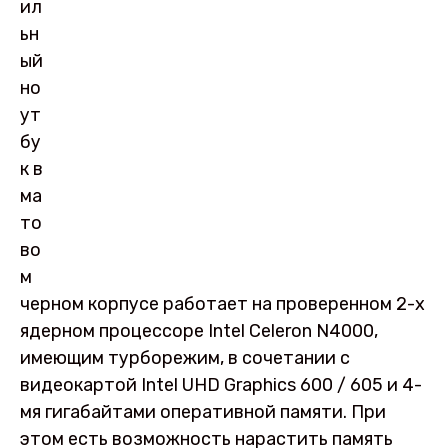
ил
ьн
ый
но
ут
бу
к в
ма
то
во
м
черном корпусе работает на проверенном 2-х
ядерном процессоре Intel Celeron N4000,
имеющим турборежим, в сочетании с
видеокартой Intel UHD Graphics 600 / 605 и 4-
мя гигабайтами оперативной памяти. При
этом есть возможность нарастить память