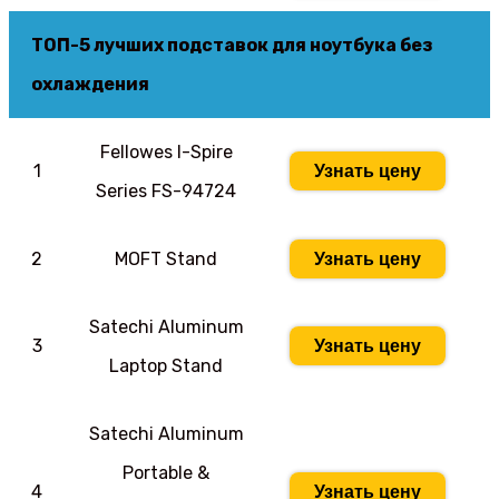
ТОП-5 лучших подставок для ноутбука без
охлаждения
Fellowes I-Spire
1
Узнать цену
Series FS-94724
2
MOFT Stand
Узнать цену
Satechi Aluminum
3
Узнать цену
Laptop Stand
Satechi Aluminum
Portable &
4
Узнать цену