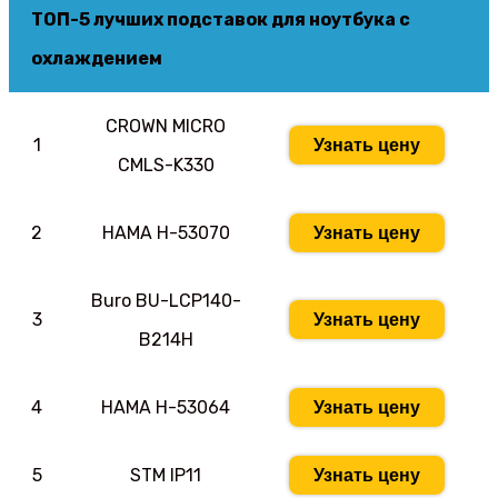
ТОП-5 лучших подставок для ноутбука с
охлаждением
CROWN MICRO
1
Узнать цену
CMLS-K330
2
HAMA H-53070
Узнать цену
Buro BU-LCP140-
3
Узнать цену
B214H
4
HAMA H-53064
Узнать цену
5
STM IP11
Узнать цену