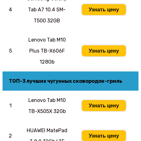
4
Tab A7 10.4 SM-
Узнать цену
T500 32GB
Lenovo Tab M10
5
Plus TB-X606F
Узнать цену
128Gb
ТОП-3 лучших чугунных сковородок-гриль
Lenovo Tab M10
1
Узнать цену
TB-X505X 32Gb
HUAWEI MatePad
2
Узнать цену