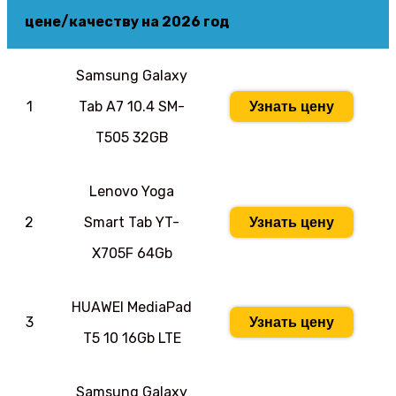
цене/качеству на 2026 год
Samsung Galaxy
1
Tab A7 10.4 SM-
Узнать цену
T505 32GB
Lenovo Yoga
2
Smart Tab YT-
Узнать цену
X705F 64Gb
HUAWEI MediaPad
3
Узнать цену
T5 10 16Gb LTE
Samsung Galaxy