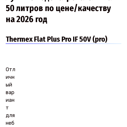
50 литров по цене/качеству
на 2026 год
Thermex Flat Plus Pro IF 50V (pro)
Отл
ичн
ый
вар
иан
т
для
неб