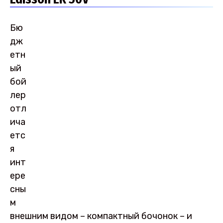
Бю
дж
етн
ый
бой
лер
отл
ича
етс
я
инт
ере
сны
м
внешним видом – компактный бочонок – и