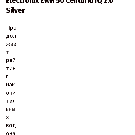
Electrolux EWH 50 Centurio IQ 2.0
Silver
Про
дол
жае
т
рей
тин
г
нак
опи
тел
ьны
х
вод
она