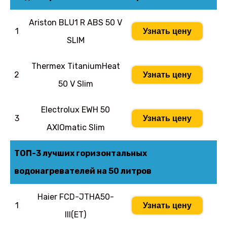
Ariston BLU1 R ABS 50 V
1
Узнать цену
SLIM
Thermex TitaniumHeat
2
Узнать цену
50 V Slim
Electrolux EWH 50
3
Узнать цену
AXIOmatic Slim
ТОП-3 лучших горизонтальных
водонагревателей на 50 литров
Haier FCD-JTHA50-
1
Узнать цену
III(ET)