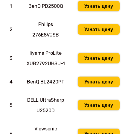
1
BenQ PD2500Q
Узнать цену
Philips
2
Узнать цену
276E8VJSB
Iiyama ProLite
3
Узнать цену
XUB2792UHSU-1
4
BenQ BL2420PT
Узнать цену
DELL UltraSharp
5
Узнать цену
U2520D
Viewsonic
6
Узнать цену