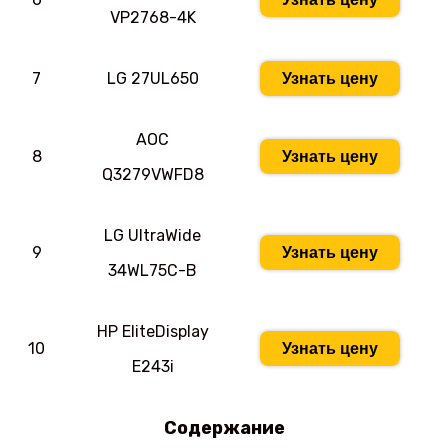
VP2768-4K
7
LG 27UL650
Узнать цену
AOC
8
Узнать цену
Q3279VWFD8
LG UltraWide
9
Узнать цену
34WL75C-B
HP EliteDisplay
10
Узнать цену
E243i
Содержание