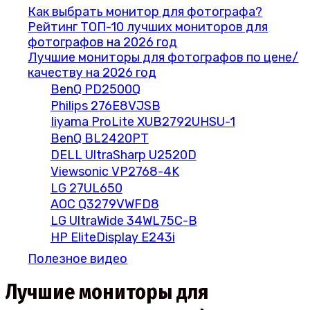
Как выбрать монитор для фотографа?
Рейтинг ТОП-10 лучших мониторов для
фотографов на 2026 год
Лучшие мониторы для фотографов по цене/
качеству на 2026 год
BenQ PD2500Q
Philips 276E8VJSB
Iiyama ProLite XUB2792UHSU-1
BenQ BL2420PT
DELL UltraSharp U2520D
Viewsonic VP2768-4K
LG 27UL650
AOC Q3279VWFD8
LG UltraWide 34WL75C-B
HP EliteDisplay E243i
Полезное видео
Лучшие мониторы для