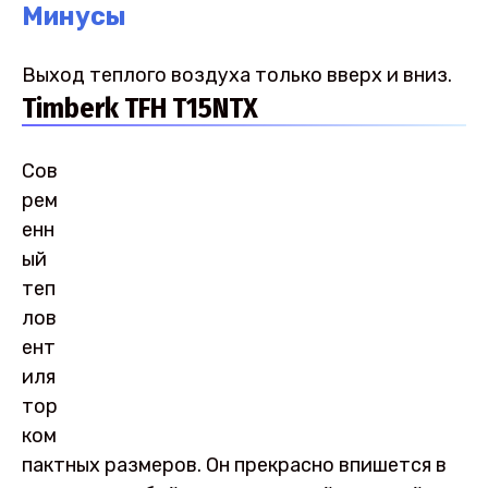
Минусы
Выход теплого воздуха только вверх и вниз.
Timberk TFH T15NTX
Сов
рем
енн
ый
теп
лов
ент
иля
тор
ком
пактных размеров. Он прекрасно впишется в