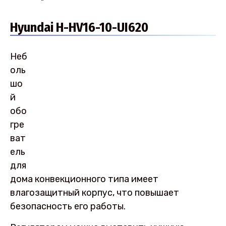
Hyundai H-HV16-10-UI620
Неб
оль
шо
й
обо
гре
ват
ель
для
дома конвекционного типа имеет
влагозащитный корпус, что повышает
безопасность его работы.