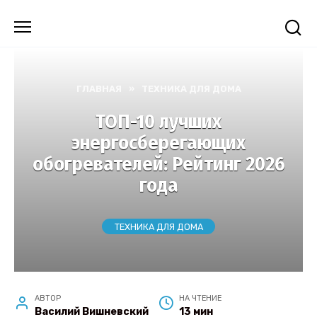
Перейти
к
содержанию
ГЛАВНАЯ
»
ТЕХНИКА ДЛЯ ДОМА
ТОП-10 лучших
энергосберегающих
обогревателей: Рейтинг 2026
года
ТЕХНИКА ДЛЯ ДОМА
АВТОР
НА ЧТЕНИЕ
Василий Вишневский
13 мин