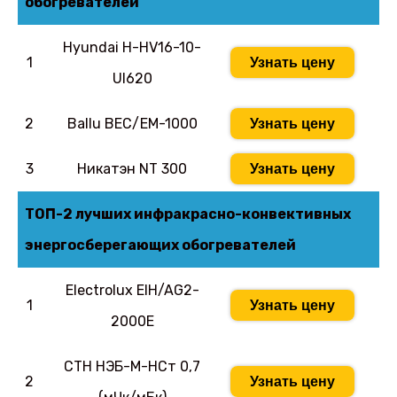
обогревателей
Hyundai H-HV16-10-
1
Узнать цену
UI620
2
Ballu BEC/EM-1000
Узнать цену
3
Никатэн NT 300
Узнать цену
ТОП-2 лучших инфракрасно-конвективных
энергосберегающих обогревателей
Electrolux EIH/AG2-
1
Узнать цену
2000E
СТН НЭБ-М-НСт 0,7
2
Узнать цену