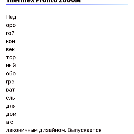
Нед
оро
гой
кон
век
тор
ный
обо
гре
ват
ель
для
дом
а с
лаконичным дизайном. Выпускается