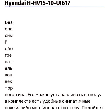
Hyundai H-HV15-10-UI617
Без
опа
сны
й
обо
гре
ват
ель
кон
век
тор
ного типа. Его можно устанавливать на полу,
в комплекте есть удобные симпатичные
ножки, либо монтировать на стену. Подойдет