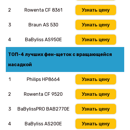
2
Rowenta CF 8361
Узнать цену
3
Braun AS 530
Узнать цену
4
BaByliss AS950E
Узнать цену
ТОП-4 лучших фен-щеток с вращающейся
насадкой
1
Philips HP8664
Узнать цену
2
Rowenta CF 9520
Узнать цену
3
BaBylissPRO BAB2770E
Узнать цену
4
BaByliss AS200E
Узнать цену