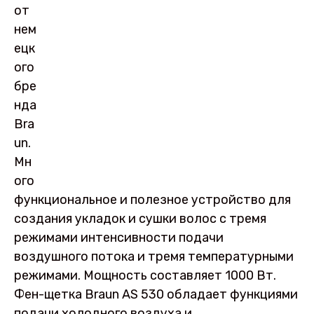
от
нем
ецк
ого
бре
нда
Bra
un.
Мн
ого
функциональное и полезное устройство для
создания укладок и сушки волос с тремя
режимами интенсивности подачи
воздушного потока и тремя температурными
режимами. Мощность составляет 1000 Вт.
Фен-щетка Braun AS 530 обладает функциями
подачи холодного воздуха и