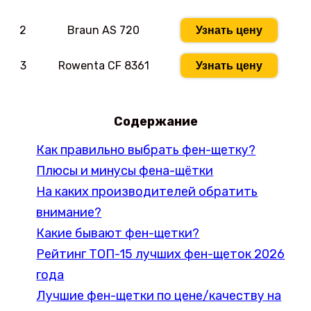
2
Braun AS 720
Узнать цену
3
Rowenta CF 8361
Узнать цену
Содержание
Как правильно выбрать фен-щетку?
Плюсы и минусы фена-щётки
На каких производителей обратить
внимание?
Какие бывают фен-щетки?
Рейтинг ТОП-15 лучших фен-щеток 2026
года
Лучшие фен-щетки по цене/качеству на