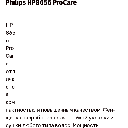
Philips HP8656 ProCare
HP
865
6
Pro
Car
e
отл
ича
етс
я
ком
пактностью и повышенным качеством. Фен-
щетка разработана для стойкой укладки и
сушки любого типа волос. Мощность