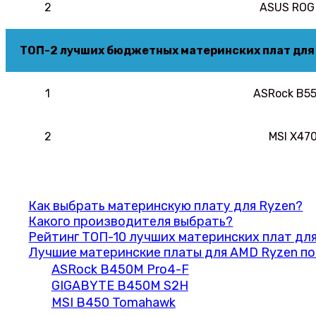
2
ASUS ROG 
ТОП-2 лучших бюджетных материнских плат для
1
ASRock B5
2
MSI X47
Как выбрать материнскую плату для Ryzen?
Какого производителя выбрать?
Рейтинг ТОП-10 лучших материнских плат для
Лучшие материнские платы для AMD Ryzen по
ASRock B450M Pro4-F
GIGABYTE B450M S2H
MSI B450 Tomahawk