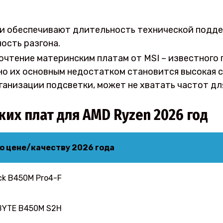
и обеспечивают длительность технической поддер
ость разгона.
чтение материнским платам от MSI – известного п
о их основным недостатком становится высокая ст
рганизации подсветки, может не хватать частот д
их плат для AMD Ryzen 2026 год
о цене/качеству 2026 года
k B450M Pro4-F
BYTE B450M S2H