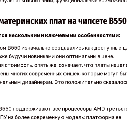
езультаты испытаний, функциональные возможнос
материнских плат на чипсете В550
тся несколькими ключевыми особенностями:
том В550 изначально создавались как доступные д
же будучи новинками они оптимальны в цене.
ая стоимость, опять же, означает, что платы нацел
шены многих современных фишек, которые могут бы
нальным дизайнерам. Это положительно сказалос
В550 поддерживают все процессоры AMD третьег
ЦПУ на более современную модель: платформа ее