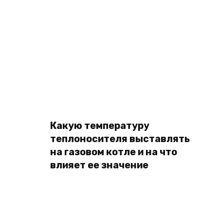
Какую температуру
теплоносителя выставлять
на газовом котле и на что
влияет ее значение