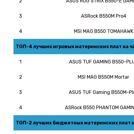
2
ASUS ROG STRIX B550-E GAM
3
ASRock B550M Pro4
4
MSI MAG B550 TOMAHAWK
ТОП-4 лучших игровых материнских плат на ч
1
ASUS TUF GAMING B550-PL
2
MSI MAG B550M Mortar
3
ASUS TUF Gaming B550M-Pl
4
ASRock B550 PHANTOM GAMIN
ТОП-2 лучших бюджетных материнских плат н