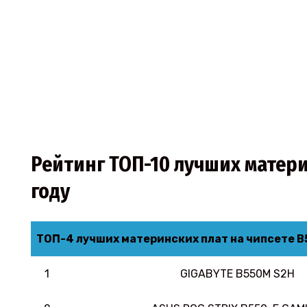
Рейтинг ТОП-10 лучших матери
году
ТОП-4 лучших материнских плат на чипсете B5
1
GIGABYTE B550M S2H