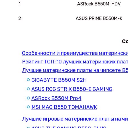
1
ASRock B550M-HDV
2
ASUS PRIME B550M-K
С
Особенности и преимущества матерински
Рейтинг ТОП-10 лучших материнских плат
Лучшие материнские платы на чипсете B5
GIGABYTE B550M S2H
ASUS ROG STRIX B550-E GAMING
ASRock B550M Pro4
MSI MAG B550 TOMAHAWK
Лучшие игровые материнские платы на ч