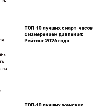
ти,
ТОП-10 лучших смарт-часов
с измерением давления:
ля
Рейтинг 2026 года
ены
ть
ь на
о
ТОП-10 лучших женских