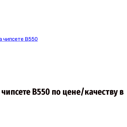
а чипсете B550
чипсете B550 по цене/качеству в