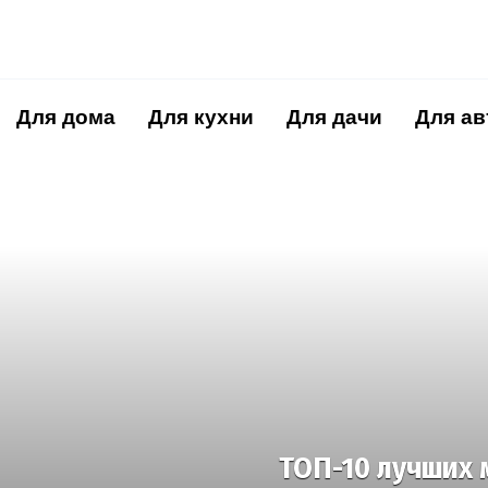
Перейти
к
содержанию
Для дома
Для кухни
Для дачи
Для ав
ТОП-10 лучших м