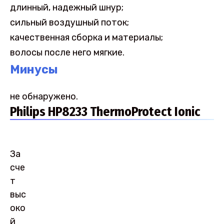
длинный, надежный шнур;
сильный воздушный поток;
качественная сборка и материалы;
волосы после него мягкие.
Минусы
не обнаружено.
Philips HP8233 ThermoProtect Ionic
За
сче
т
выс
око
й