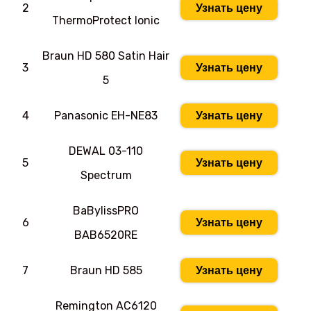
2
Узнать цену
ThermoProtect Ionic
Braun HD 580 Satin Hair
3
Узнать цену
5
4
Panasonic EH-NE83
Узнать цену
DEWAL 03-110
5
Узнать цену
Spectrum
BaBylissPRO
6
Узнать цену
BAB6520RE
7
Braun HD 585
Узнать цену
Remington AC6120