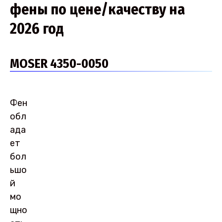
фены по цене/качеству на
2026 год
MOSER 4350-0050
Фен
обл
ада
ет
бол
ьшо
й
мо
щно