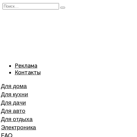
Перейти
Search
к
for:
содержанию
Реклама
Контакты
Для дома
Для кухни
Для дачи
Для авто
Для отдыха
Электроника
FAQ