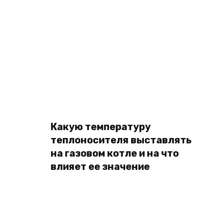
Какую температуру
теплоносителя выставлять
на газовом котле и на что
влияет ее значение