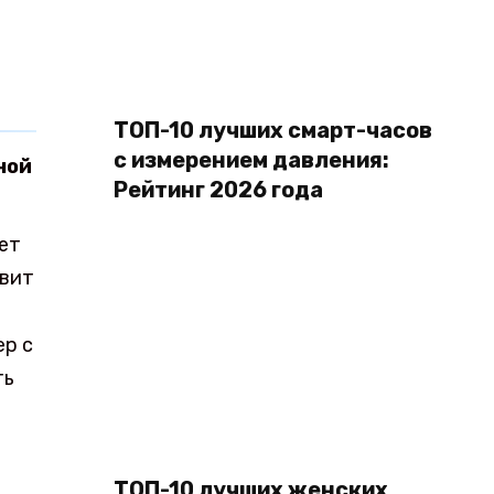
ТОП-10 лучших смарт-часов
с измерением давления:
ной
Рейтинг 2026 года
ет
квит
ер с
ть
ТОП-10 лучших женских