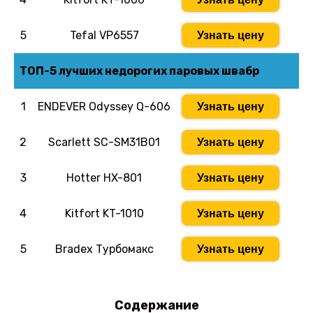
5
Tefal VP6557
Узнать цену
ТОП-5 лучших недорогих паровых швабр
1
ENDEVER Odyssey Q-606
Узнать цену
2
Scarlett SC-SM31B01
Узнать цену
3
Hotter HX-801
Узнать цену
4
Kitfort KT-1010
Узнать цену
5
Bradex Турбомакс
Узнать цену
Содержание