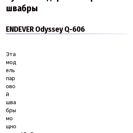
швабры
ENDEVER Odyssey Q-606
Эта
мод
ель
пар
ово
й
шва
бры
мо
щно