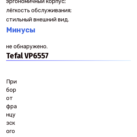
эргономичный корпус;
лёгкость обслуживания;
стильный внешний вид.
Минусы
не обнаружено.
Tefal VP6557
При
бор
от
фра
нцу
зск
ого