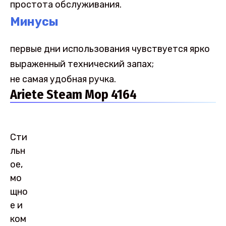
простота обслуживания.
Минусы
первые дни использования чувствуется ярко
выраженный технический запах;
не самая удобная ручка.
Ariete Steam Mop 4164
Сти
льн
ое,
мо
щно
е и
ком