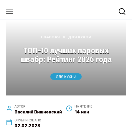
Перейти
к
содержанию
ГЛАВНАЯ
»
ДЛЯ КУХНИ
ТОП-10 лучших паровых
швабр: Рейтинг 2026 года
ДЛЯ КУХНИ
АВТОР
НА ЧТЕНИЕ
Василий Вишневский
14 мин
ОПУБЛИКОВАНО
02.02.2023