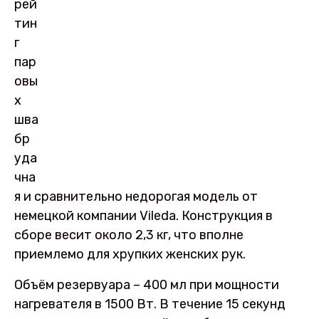
рей
тин
г
пар
овы
х
шва
бр
уда
чна
я и сравнительно недорогая модель от
немецкой компании Vileda. Конструкция в
сборе весит около 2,3 кг, что вполне
приемлемо для хрупких женских рук.
Объём резервуара – 400 мл при мощности
нагревателя в 1500 Вт. В течение 15 секунд