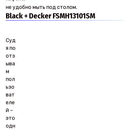
не удобно мыть под столом.
Black + Decker FSMH13101SM
Суд
я по
отз
ыва
м
пол
ьзо
ват
еле
й –
это
одн