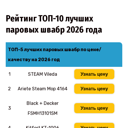
Рейтинг ТОП-10 лучших
паровых швабр 2026 года
ТОП-5 лучших паровых швабр по цене/
качеству на 2026 год
1
STEAM Vileda
Узнать цену
2
Ariete Steam Mop 4164
Узнать цену
Black + Decker
3
Узнать цену
FSMH13101SM
4
Kitfort KT-1006
Узнать цену